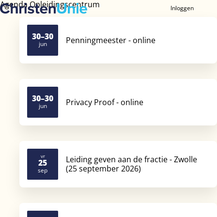
Agenda Opleidingscentrum
Inloggen
Ope
men
30–30
Penningmeester - online
jun
2026
30–30
Privacy Proof - online
jun
2026
vr
Leiding geven aan de fractie - Zwolle
25
(25 september 2026)
2026
sep