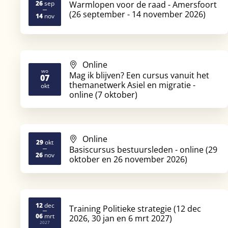
26
sep
Warmlopen voor de raad - Amersfoort
(26 september - 14 november 2026)
2026
2026
14
nov
Online
wo
Mag ik blijven? Een cursus vanuit het
07
2026
themanetwerk Asiel en migratie -
okt
online (7 oktober)
Online
29
okt
Basiscursus bestuursleden - online (29
2026
2026
26
nov
oktober en 26 november 2026)
12
dec
Training Politieke strategie (12 dec
06
mrt
2026, 30 jan en 6 mrt 2027)
2026
2027